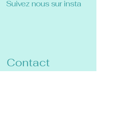
Suivez nous sur insta
Contact
150 Rue Laurent Gayet,
38530 PONTCHARRA
0678890813
contact@almastudio38.fr